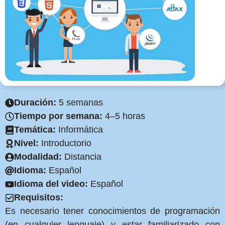
Duración:
5 semanas
Tiempo por semana:
4–5 horas
Temática:
Informática
Nivel:
Introductorio
Modalidad:
Distancia
Idioma:
Español
Idioma del video:
Español
Requisitos:
Es necesario tener conocimientos de programación
(en cualquier lenguaje) y estar familiarizado con