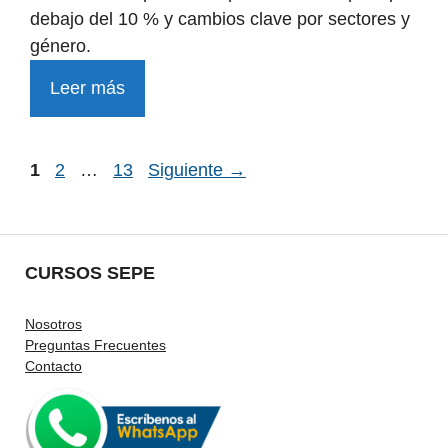
debajo del 10 % y cambios clave por sectores y
género.
Leer más
Página
Página
Página
1
2
…
13
Siguiente
→
CURSOS SEPE
Nosotros
Preguntas Frecuentes
Contacto