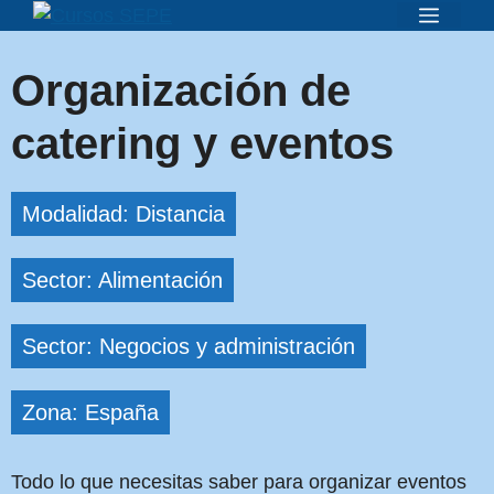
Saltar
Menú
al
contenido
Organización de
catering y eventos
Modalidad: Distancia
Sector: Alimentación
Sector: Negocios y administración
Zona: España
Todo lo que necesitas saber para organizar eventos