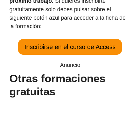
próximo trabajo.
Si quieres inscribirte
gratuitamente solo debes pulsar sobre el
siguiente botón azul para acceder a la ficha de
la formación:
Inscribirse en el curso de Access
Anuncio
Otras formaciones
gratuitas
El
curso
gratis
de