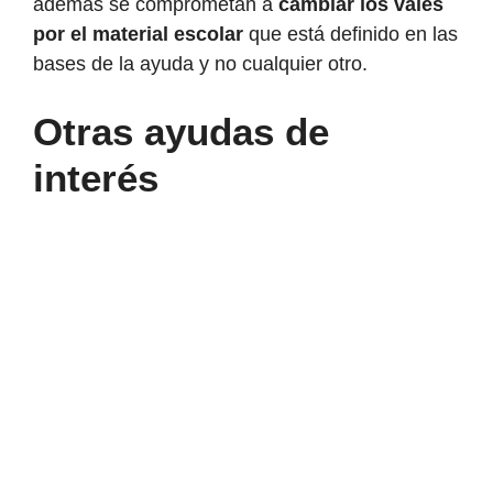
además se comprometan a
cambiar los vales
por el material escolar
que está definido en las
bases de la ayuda y no cualquier otro.
Otras ayudas de
interés
Madrid
aprueba
ayudas
de
hasta
150.000
euros
para
autónomos
y