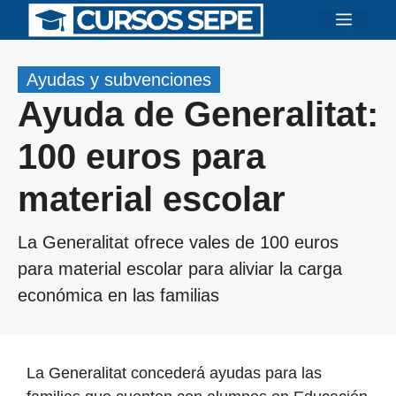
Saltar
Menú
al
contenido
Ayudas y subvenciones
Ayuda de Generalitat:
100 euros para
material escolar
La Generalitat ofrece vales de 100 euros
para material escolar para aliviar la carga
económica en las familias
La Generalitat concederá ayudas para las