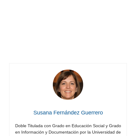
la
puerta
a
trabajar
El curso gratis que puede abrirte la puerta a
con
trabajar con maquinaria en Castilla-La
maquinaria
Mancha
en
Castilla-
La
Mancha
Susana Fernández Guerrero
Doble Titulada con Grado en Educación Social y Grado
en Información y Documentación por la Universidad de