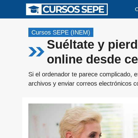
Saltar
C
al
contenido
Cursos SEPE (INEM)
Suéltate y pier
online desde c
Si el ordenador te parece complicado, es
archivos y enviar correos electrónicos c