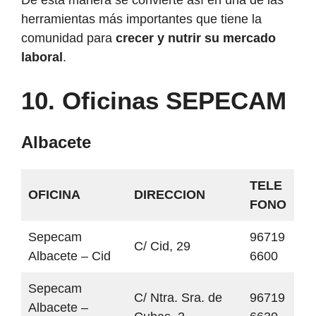
De esta manera se convierte así en una de las
herramientas más importantes que tiene la
comunidad para
crecer y nutrir su mercado
laboral
.
10. Oficinas SEPECAM
Albacete
TELE
OFICINA
DIRECCION
FONO
Sepecam
96719
C/ Cid, 29
Albacete – Cid
6600
Sepecam
C/ Ntra. Sra. de
96719
Albacete –