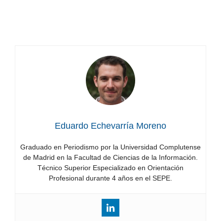
ayudas
Trabajo en Noruega: conductores de autobús
al
para Stavanger con ayudas al idioma
idioma
Eduardo Echevarría Moreno
Graduado en Periodismo por la Universidad Complutense
de Madrid en la Facultad de Ciencias de la Información.
Técnico Superior Especializado en Orientación
Profesional durante 4 años en el SEPE.