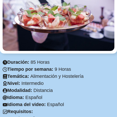
Duración:
85 Horas
Tiempo por semana:
9 Horas
Temática:
Alimentación y Hostelería
Nivel:
Intermedio
Modalidad:
Distancia
Idioma:
Español
Idioma del video:
Español
Requisitos: