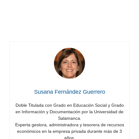
con
ayudas
Trabajo en Noruega: conductores de autobús
al
para Stavanger con ayudas al idioma
idioma
Susana Fernández Guerrero
Doble Titulada con Grado en Educación Social y Grado
en Información y Documentación por la Universidad de
Salamanca.
Experta gestora, administradora y tesorera de recursos
económicos en la empresa privada durante más de 3
años.