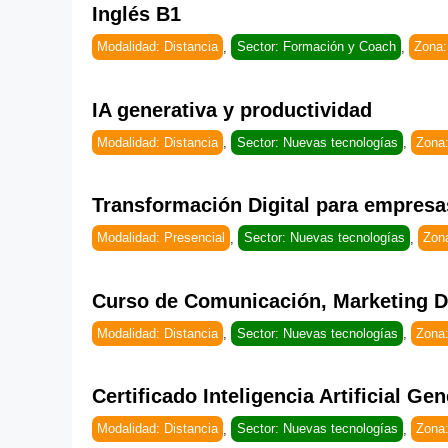
Inglés B1
Modalidad: Distancia
,
Sector: Formación y Coach
,
Zona:
IA generativa y productividad
Modalidad: Distancia
,
Sector: Nuevas tecnologías
,
Zona
Transformación Digital para empresa
Modalidad: Presencial
,
Sector: Nuevas tecnologías
,
Zon
Curso de Comunicación, Marketing Di
Modalidad: Distancia
,
Sector: Nuevas tecnologías
,
Zona
Certificado Inteligencia Artificial Gen
Modalidad: Distancia
,
Sector: Nuevas tecnologías
,
Zona