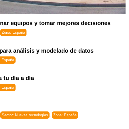
inar equipos y tomar mejores decisiones
,
Zona: España
para análisis y modelado de datos
: España
 tu día a día
: España
,
Sector: Nuevas tecnologías
,
Zona: España