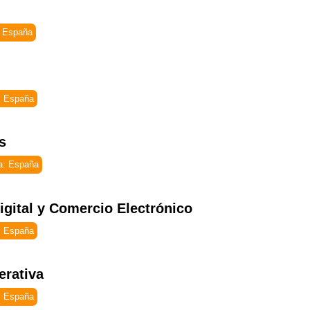
 España
: España
s
a: España
gital y Comercio Electrónico
: España
erativa
: España