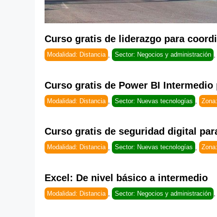
Curso gratis de liderazgo para coord
Modalidad: Distancia
,
Sector: Negocios y administración
Curso gratis de Power BI Intermedio 
Modalidad: Distancia
,
Sector: Nuevas tecnologías
,
Zona
Curso gratis de seguridad digital para
Modalidad: Distancia
,
Sector: Nuevas tecnologías
,
Zona
Excel: De nivel básico a intermedio
Modalidad: Distancia
,
Sector: Negocios y administración