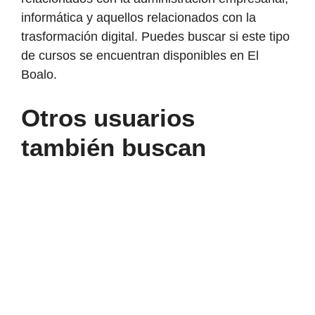
informática y aquellos relacionados con la
trasformación digital. Puedes buscar si este tipo
de cursos se encuentran disponibles en El
Boalo.
Otros usuarios
también buscan
Consulta
de
prestaciones
del
SEPE
en
2026:
cómo