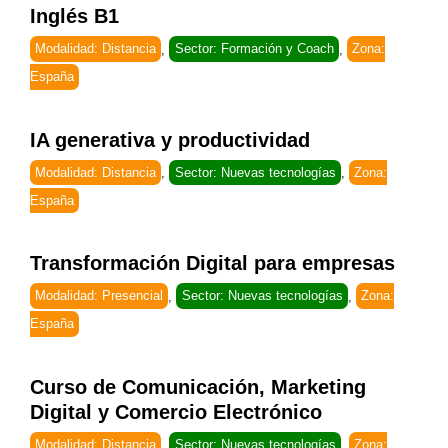
Inglés B1
Modalidad: Distancia
,
Sector: Formación y Coach
,
Zona:
España
IA generativa y productividad
Modalidad: Distancia
,
Sector: Nuevas tecnologías
,
Zona:
España
Transformación Digital para empresas
Modalidad: Presencial
,
Sector: Nuevas tecnologías
,
Zona:
España
Curso de Comunicación, Marketing
Digital y Comercio Electrónico
Modalidad: Distancia
,
Sector: Nuevas tecnologías
,
Zona: