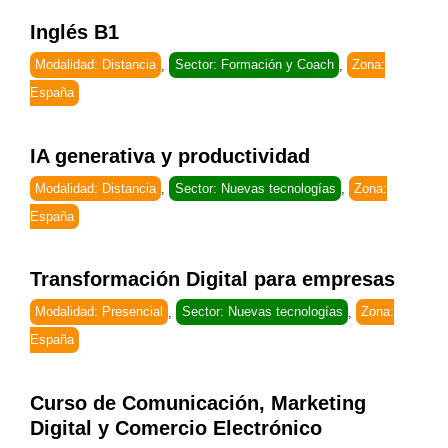
Inglés B1
Modalidad: Distancia
,
Sector: Formación y Coach
,
Zona:
España
IA generativa y productividad
Modalidad: Distancia
,
Sector: Nuevas tecnologías
,
Zona:
España
Transformación Digital para empresas
Modalidad: Presencial
,
Sector: Nuevas tecnologías
,
Zona:
España
Curso de Comunicación, Marketing
Digital y Comercio Electrónico