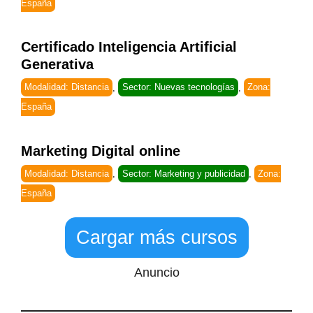
España
Certificado Inteligencia Artificial
Generativa
Modalidad: Distancia
,
Sector: Nuevas tecnologías
,
Zona:
España
Marketing Digital online
Modalidad: Distancia
,
Sector: Marketing y publicidad
,
Zona:
España
Cargar más cursos
Anuncio