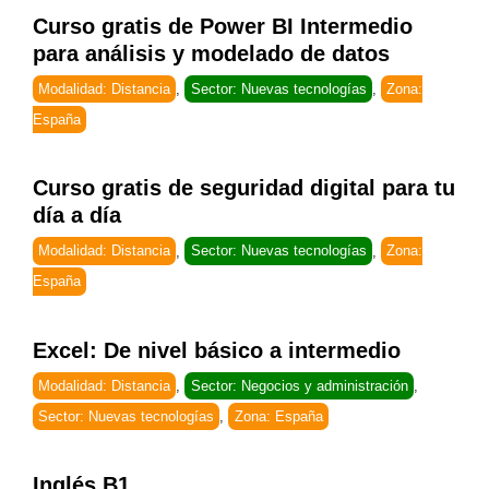
Curso gratis de Power BI Intermedio
para análisis y modelado de datos
Modalidad: Distancia
,
Sector: Nuevas tecnologías
,
Zona:
España
Curso gratis de seguridad digital para tu
día a día
Modalidad: Distancia
,
Sector: Nuevas tecnologías
,
Zona:
España
Excel: De nivel básico a intermedio
Modalidad: Distancia
,
Sector: Negocios y administración
,
Sector: Nuevas tecnologías
,
Zona: España
Inglés B1