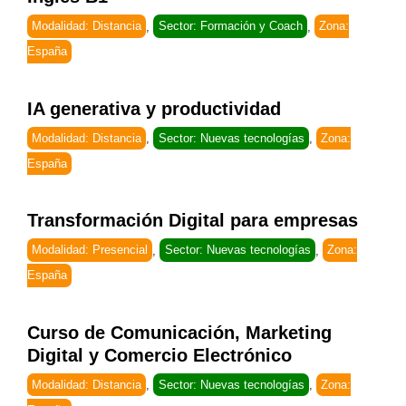
Modalidad: Distancia
,
Sector: Formación y Coach
,
Zona:
España
IA generativa y productividad
Modalidad: Distancia
,
Sector: Nuevas tecnologías
,
Zona:
España
Transformación Digital para empresas
Modalidad: Presencial
,
Sector: Nuevas tecnologías
,
Zona:
España
Curso de Comunicación, Marketing
Digital y Comercio Electrónico
Modalidad: Distancia
,
Sector: Nuevas tecnologías
,
Zona: