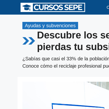
Saltar
C
al
contenido
Ayudas y subvenciones
Descubre los s
pierdas tu sub
¿Sabías que casi el 33% de la población
Conoce cómo el reciclaje profesional pu