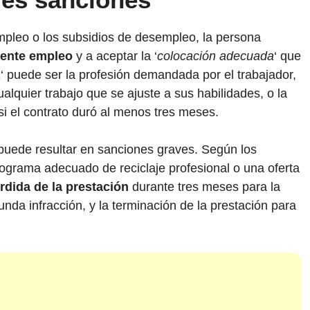
pleo o los subsidios de desempleo, la persona
mente empleo
y a aceptar la ‘
colocación adecuada
‘ que
a
‘ puede ser la profesión demandada por el trabajador,
lquier trabajo que se ajuste a sus habilidades, o la
si el contrato duró al menos tres meses.
uede resultar en sanciones graves. Según los
rograma adecuado de reciclaje profesional o una oferta
rdida de la prestación
durante tres meses para la
nda infracción, y la terminación de la prestación para
bido un SMS de Servempleo ¿Qué debo hacer?
ibido un SMS de Servempleo con una citación? ¿Debo