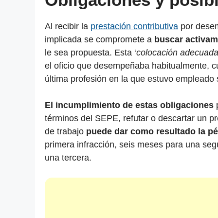
Al recibir la
prestación contributiva
por desem
implicada se compromete a
buscar activa
le sea propuesta. Esta ‘
colocación adecuad
el oficio que desempeñaba habitualmente, cua
última profesión en la que estuvo empleado 
El incumplimiento de estas obligaciones
p
términos del SEPE, refutar o descartar un p
de trabajo
puede dar como resultado la pé
primera infracción, seis meses para una segu
una tercera.
He
He reci
recibido
¿Has rec
un