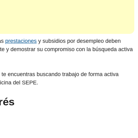
la cita? ¿Qué sucede si no acudo a la citación? Todas las
s aquí.
las
prestaciones
y subsidios por desempleo deben
ente y demostrar su compromiso con la búsqueda activa
te encuentras buscando trabajo de forma activa
ficina del SEPE.
rés
Ingreso
Mínimo
Vital