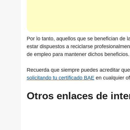
acudir a 
SMS
respuesta
de
Servempleo
¿Qué
debo
hacer?
Por lo tanto, aquellos que se benefician de 
estar dispuestos a reciclarse profesionalm
de empleo para mantener dichos beneficios.
Recuerda que siempre puedes acreditar que 
solicitando tu certificado BAE
en cualquier o
Otros enlaces de inte