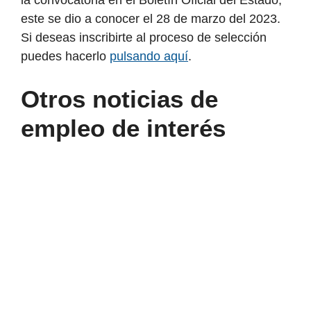
la convocatoria en el Boletín Oficial del Estado;
este se dio a conocer el 28 de marzo del 2023.
Si deseas inscribirte al proceso de selección
puedes hacerlo
pulsando aquí
.
Otros noticias de
empleo de interés
Lanbide
aprueba
más
de
22
millones
en
ayudas
para