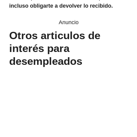
incluso obligarte a devolver lo recibido.
Anuncio
Otros articulos de
interés para
desempleados
Cobras
subsidio
del
SEPE:
esto
es
lo
que