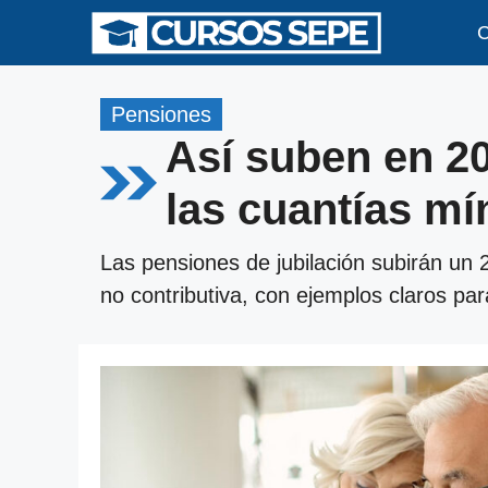
Saltar
C
al
contenido
Pensiones
Así suben en 20
las cuantías m
Las pensiones de jubilación subirán un
no contributiva, con ejemplos claros pa