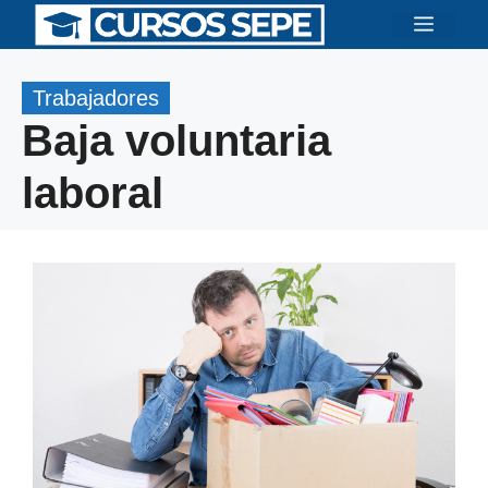
Saltar
Menú
al
contenido
Trabajadores
Baja voluntaria
laboral