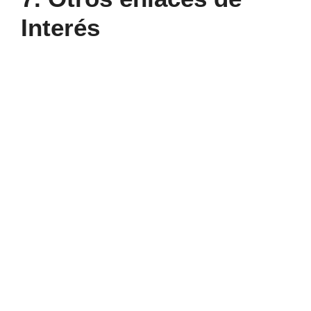
Interés
IPETA:
Instituto
de
Promoción
Económica
de
Talavera
IPETA: Instituto de Promoción Económica de
Talavera
LANBIDE
(Servicio