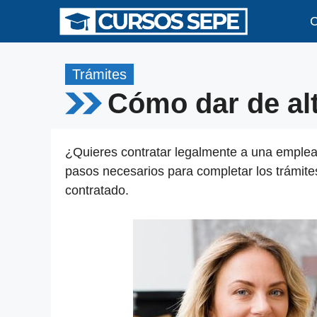
Saltar
C
al
contenido
Trámites
Cómo dar de al
¿Quieres contratar legalmente a una emplea
pasos necesarios para completar los trámit
contratado.